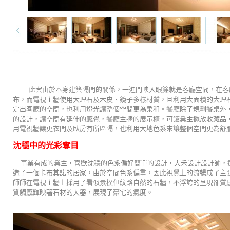
此案由於本身建築隔間的關係，一進門映入眼簾就是客廳空間，在客
布，而電視主牆使用大理石及木皮、鏡子多樣材質，且利用大面積的大理
定出客廳的空間，也利用燈光讓整個空間更為柔和。餐廳除了規劃餐桌外
的設計，讓空間有延伸的感覺，餐廳主牆的展示櫃，可讓業主擺放收藏品
用電視牆讓更衣間及臥房有所區隔，也利用大地色系來讓整個空間更為舒
沈穩中的光彩奪目
事業有成的業主，喜歡沈穩的色系偏好簡單的設計，大禾設計設計師，
造了一個卡布其諾的居家，由於空間色系偏重，因此視覺上的流暢成了主
師師在電視主牆上採用了看似素樸但紋路自然的石牆，不浮誇的呈現卻質
質觸感輝映著石材的大器，展現了豪宅的氣度。