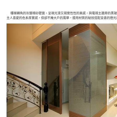
樓梯轉角的灰鏡噴砂壁面，呈現光滑又視覺性性的美感，與電視主牆旁的黑玻
主人喜愛的色系厚實感，但卻不掩大戶的風華，擅用材質的秘技搭配妥善的燈光