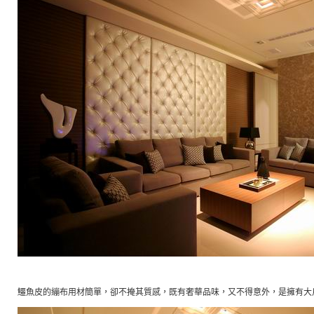
鱷魚皮的繃布用材簡單，卻不掩其質感，既有奢華品味，又不得意外，是擁有大