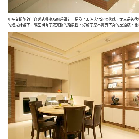
用吧台間隔的半穿透式餐廳及廚房設計，是為了加深大宅的現代感，尤其是彷彿
的燈光計畫下，讓空間有了更寬闊的延展性，紓解了原本寬度不夠的壓迫感，也