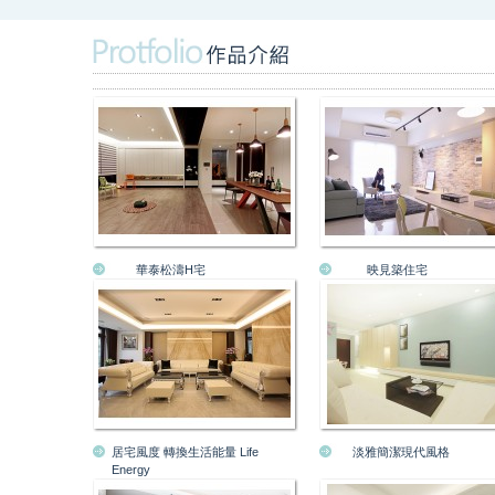
華泰松濤H宅
映見築住宅
居宅風度 轉換生活能量 Life
淡雅簡潔現代風格
Energy