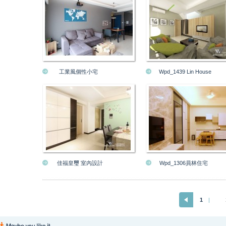
工業風個性小宅
Wpd_1439 Lin House
佳福皇璽 室內設計
Wpd_1306員林住宅
1
|