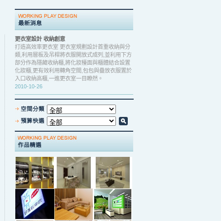
更衣室設計 收納創意
打造高效率更衣室 更衣室規劃設計首重收納與分
類,利用層板及吊桿將衣服開放式成列,並利用下方
部分作為隱藏收納櫃,將化妝檯面與櫃體結合設置
化妝櫃,更有效利用轉角空間,包包與疊放衣服置於
入口收納高櫃,一進更衣室一目瞭然。
2010-10-26