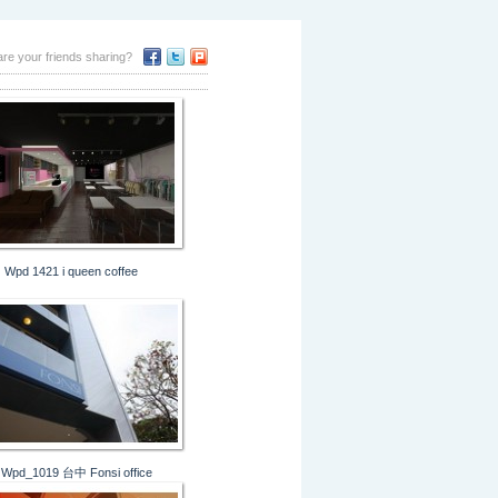
re your friends sharing?
Wpd 1421 i queen coffee
Wpd_1019 台中 Fonsi office