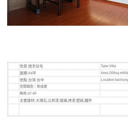
性質:透天住宅
Type:Villa
面積:84坪
Area:268sq.m/84
地點:台灣 台中
Location:taichun
空間類型：新成屋
格局:1F-4F
主要建材:大理石,立邦漆,玻璃,烤漆,壁紙,鐵件