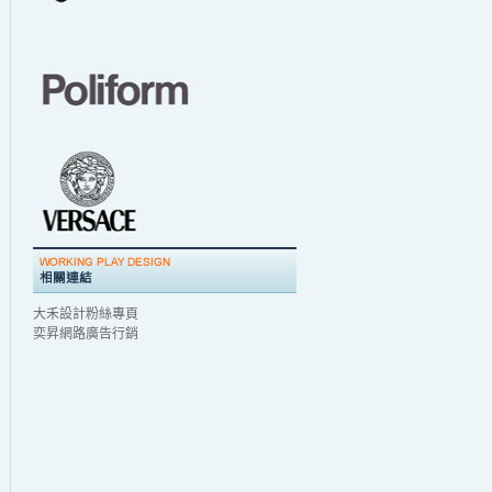
大禾設計粉絲專頁
奕昇網路廣告行銷