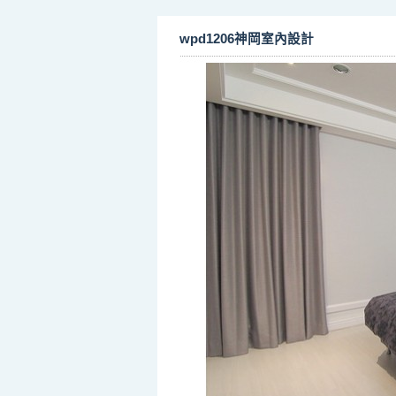
wpd1206神岡室內設計