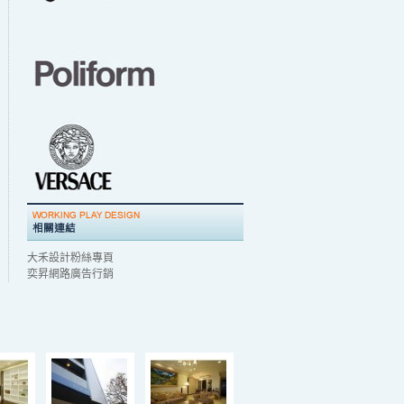
大禾設計粉絲專頁
奕昇網路廣告行銷