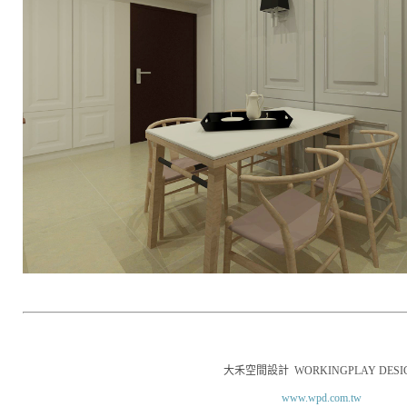
大禾空間設計
WORKINGPLAY DESI
www.wpd.com.tw