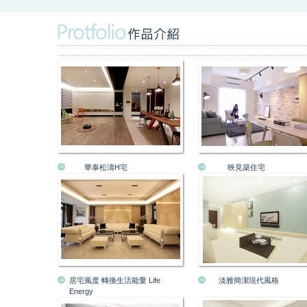
華泰松濤H宅
映見築住宅
居宅風度 轉換生活能量 Life
淡雅簡潔現代風格
Energy