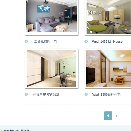
工業風個性小宅
Wpd_1439 Lin House
佳福皇璽 室內設計
Wpd_1306員林住宅
1
|