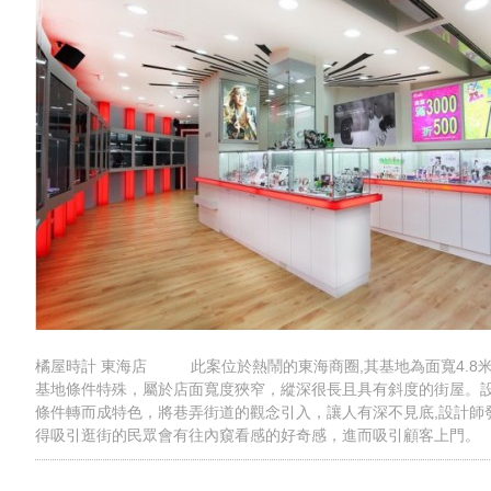
橘屋時計 東海店 此案位於熱鬧的東海商圈,其基地為面寬4.8米,
基地條件特殊，屬於店面寬度狹窄，縱深很長且具有斜度的街屋。
條件轉而成特色，將巷弄街道的觀念引入，讓人有深不見底,設計師
得吸引逛街的民眾會有往內窺看感的好奇感，進而吸引顧客上門。 .