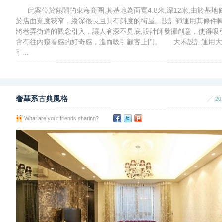
此案位於熱鬧的東海商圈,其基地為面寬4.8米,深12米,由於基地
於店面寬度狹窄，縱深很長且具有斜度的街屋。設計師運用其條件
將巷弄街道的觀念引入，讓人有深不見底,設計師發揮創意，使得吸
會有往內窺看感的好奇感，進而吸引顧客上門。 大禾設計運用大
引...
奢華系古典風格
20
What are your friends sharing?