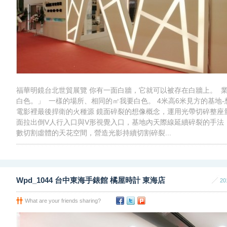
福華明鏡台北世貿展覽 你有一面白牆，它就可以被存在白牆上。 
白色。」 一樣的場所、相同的㎡我要白色。 4米高6米見方的基地-
電影裡最後捍衛的火種源 鏡面碎裂的想像概念，運用光帶切碎整座
面拉出倒V人行入口與V形視覺入口，基地內天際線延續碎裂的手法
數切割虛體的天花空間，營造光影持續切割碎裂...
Wpd_1044 台中東海手錶館 橘屋時計 東海店
20
What are your friends sharing?