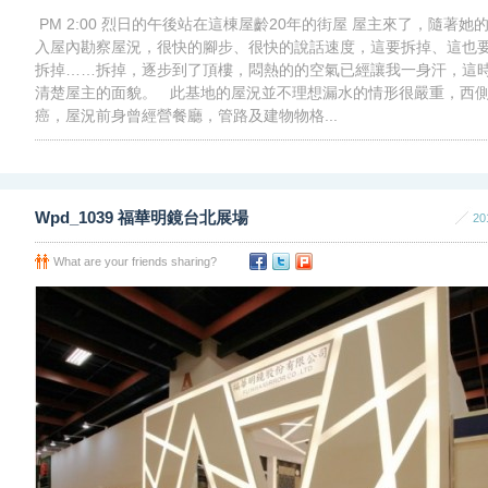
PM 2:00 烈日的午後站在這棟屋齡20年的街屋 屋主來了，隨著她
入屋內勘察屋況，很快的腳步、很快的說話速度，這要拆掉、這也
拆掉……拆掉，逐步到了頂樓，悶熱的的空氣已經讓我一身汗，這
清楚屋主的面貌。 此基地的屋況並不理想漏水的情形很嚴重，西
癌，屋況前身曾經營餐廳，管路及建物物格...
Wpd_1039 福華明鏡台北展場
20
What are your friends sharing?