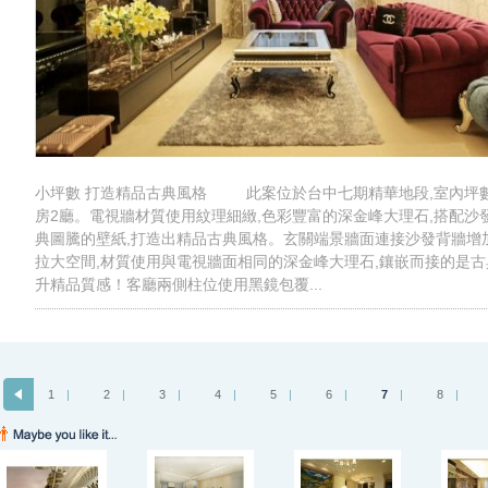
小坪數 打造精品古典風格 此案位於台中七期精華地段,室內坪數2
房2廳。電視牆材質使用紋理細緻,色彩豐富的深金峰大理石,搭配沙
典圖騰的壁紙,打造出精品古典風格。玄關端景牆面連接沙發背牆增
拉大空間,材質使用與電視牆面相同的深金峰大理石,鑲嵌而接的是古
升精品質感！客廳兩側柱位使用黑鏡包覆...
1
|
2
|
3
|
4
|
5
|
6
|
7
|
8
|