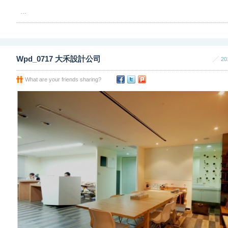
...
Wpd_0717 大禾設計公司
20
What are your friends sharing?