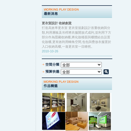
更衣室設計 收納創意
打造高效率更衣室 更衣室規劃設計首重收納與分
類,利用層板及吊桿將衣服開放式成列,並利用下方
部分作為隱藏收納櫃,將化妝檯面與櫃體結合設置
化妝櫃,更有效利用轉角空間,包包與疊放衣服置於
入口收納高櫃,一進更衣室一目瞭然。
2010-10-26