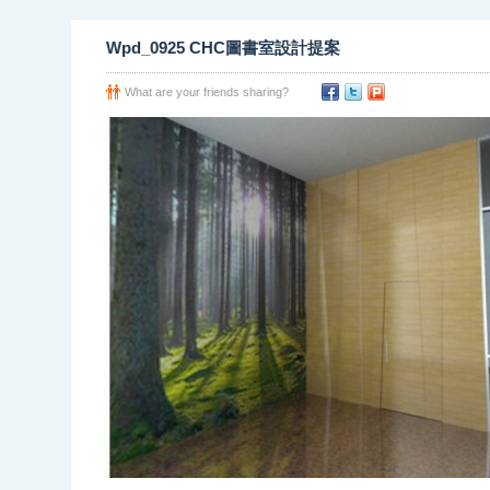
Wpd_0925 CHC圖書室設計提案
What are your friends sharing?