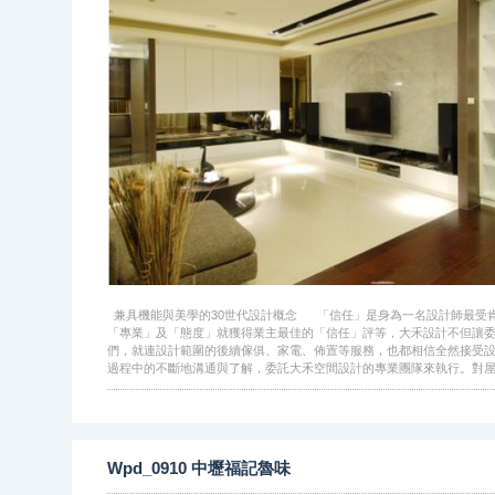
兼具機能與美學的30世代設計概念 「信任」是身為一名設計師最受
「專業」及「態度」就獲得業主最佳的「信任」評等，大禾設計不但讓
們，就連設計範圍的後續傢俱、家電、佈置等服務，也都相信全然接受
過程中的不斷地溝通與了解，委託大禾空間設計的專業團隊來執行。對屋主.
Wpd_0910 中壢福記魯味