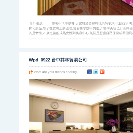
設計概念 隨著生活準提升,大家對於美麗與抗老的要求,也日益迫切.
抹化妝品,除了在皮膚上的護理,隨著醫學技術的進步,醫學美容也日漸興盛
其是女性,25歲之後的成熟女性到美容中心,無疑是想讓自己保留或回溯到25歲
Wpd_0922 台中其林貿易公司
What are your friends sharing?