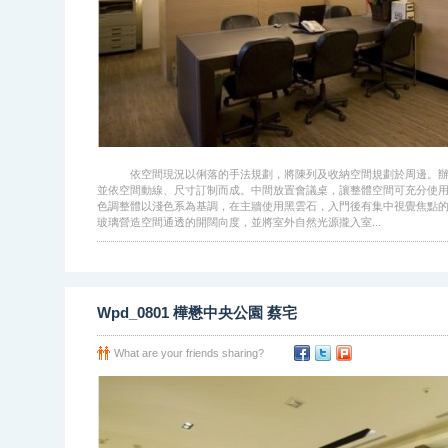
依空間現況以俐落的手法規劃，將陳列及收納空間規劃於周邊。辦公
並依空間動線、尺寸訂制而成。中間放置會議桌，讓整體空間可充分使
色調整體以淺色系為基調，在主牆使用黑雲石，入門後有集中視覺焦點
玻璃營造空間通透的開闊向度，並將室外自然光源攏入室...
Wpd_0801 樺懋中央公園 蔡宅
What are your friends sharing?